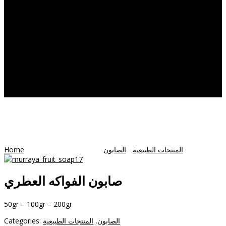
Products
Herbal
Supplements
Capsules
Oils
Herbal
Power
Honey
MEDICAL TOURISM
CONTACT US
صابون الفواكه العطري
WooCommerce
Home
/
/ صابون الفواكه العطري
الصابون
/
المنتجات الطبيعية
صابون الفواكه العطري
50gr – 100gr – 200gr
Categories:
المنتجات الطبيعية
,
الصابون