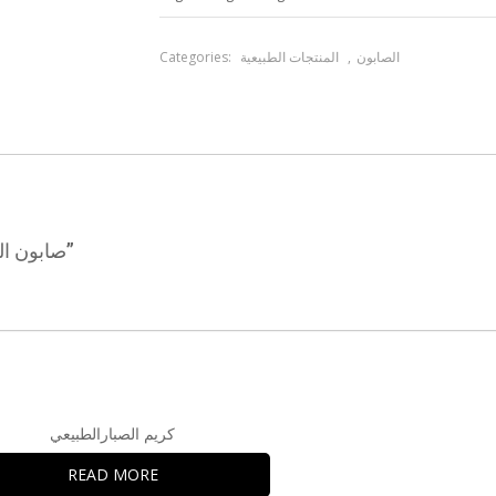
Categories:
المنتجات الطبيعية
,
الصابون
BE THE FIRST TO REVIEW “صابون الفواكه العطري”
كريم الصبارالطبيعي
READ MORE