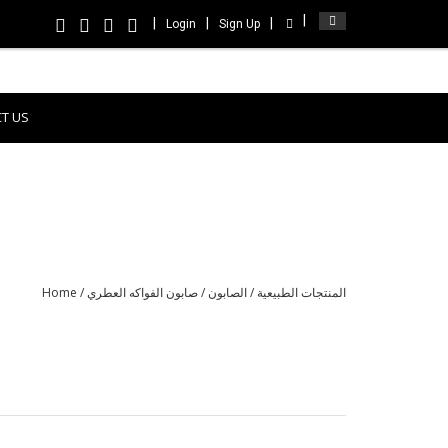
Login
Sign Up
T US
Home
/
/ صابون الفواكه العطري
الصابون
/
المنتجات الطبيعية