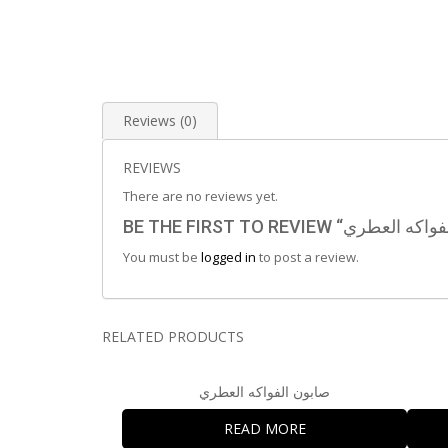
Reviews (0)
REVIEWS
There are no reviews yet.
You must be
logged in
to post a review.
RELATED PRODUCTS
صابون الفواكه العطري
READ MORE