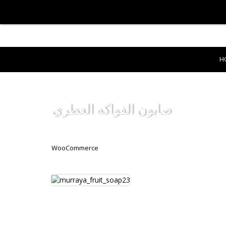
H
صابون الفواكه العطري
WooCommerce