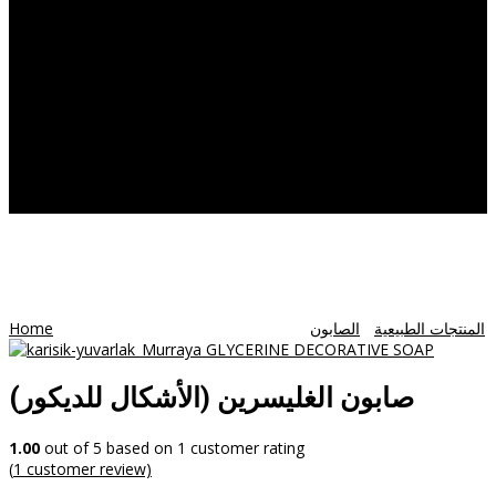
Products
Herbal
Supplements
Capsules
Oils
Herbal
Power
Honey
MEDICAL TOURISM
CONTACT US
(صابون الغليسرين (الأشكال للديكور
WooCommerce
Home
/
/ (صابون الغليسرين (الأشكال للديكور
الصابون
/
المنتجات الطبيعية
(صابون الغليسرين (الأشكال للديكور
1.00
out of
5
based on
1
customer rating
(
1
customer review)