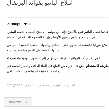
أملاح البانيو بفوائد البرتقال
75-100gr | N139
عندما نجعل البانيو غني بالأملاح فإنه من مهامه أن يفتح المسام لتنقية البشرة
في الجسم، وليقوم بتطهير الأوساخ وإزالة السموم العالقة في المسام.
أملاح مورايا للاستحمام تحتوي على المعادن والمواد المغذية المفيدة التي من
شأنها الحفاظ على البشرة ناعمة وسلسة.
لنقوم بإختيار أحد الروائح اللطيفة التي تؤدي إلى الشعور بالهدوء والاسترخاء.
طريقة الاستخدام
: نضع 125 غرام من الملح في الماء الدافئ و نغمر الجسم في
البانيو لمدة 20 دقيقة ثم يشطف بالماء الدافئ.
المنتجات الطبيعية
,
مستحضرات التجميل
Categories:
Reviews (0)