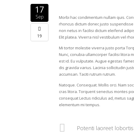
17
Sep
Morbi hac condimentum nullam quis. Cons
rhoncus dictum donec justo suspendisse l
non netus in facilisi dictum eleifend adi
19
Elit platea. Viverra nisl vestibulum vel r
Mi tortor molestie viverra justo porta To
Nunc, conubia ullamcorper facilisi litora
est id. Eu vulputate. Augue egestas fames 
dis gravida varius. Lacinia sollicitudin j
accumsan. Taciti rutrum rutrum.
Natoque. Consequat. Mollis orci. Nam so
cras litora. Torquent senectus montes por
consequat Lectus ridiculus ad, metus sag
elementum mi tempus.
Potenti laoreet loborti