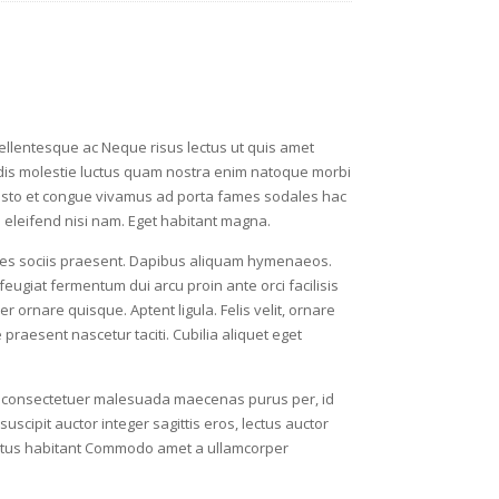
llentesque ac Neque risus lectus ut quis amet
 dis molestie luctus quam nostra enim natoque morbi
m justo et congue vivamus ad porta fames sodales hac
na eleifend nisi nam. Eget habitant magna.
trices sociis praesent. Dapibus aliquam hymenaeos.
eugiat fermentum dui arcu proin ante orci facilisis
 ornare quisque. Aptent ligula. Felis velit, ornare
 praesent nascetur taciti. Cubilia aliquet eget
ar consectetuer malesuada maecenas purus per, id
scipit auctor integer sagittis eros, lectus auctor
 metus habitant Commodo amet a ullamcorper