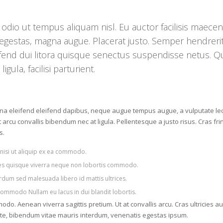
s odio ut tempus aliquam nisl. Eu auctor facilisis maece
 egestas, magna augue. Placerat justo. Semper hendrerit 
eifend dui litora quisque senectus suspendisse netus. 
ula, facilisi parturient.
 eleifend eleifend dapibus, neque augue tempus augue, a vulputate lectus 
 arcu convallis bibendum nec at ligula. Pellentesque a justo risus. Cras fring
s.
 nisi ut aliquip ex ea commodo.
ices quisque viverra neque non lobortis commodo.
rdum sed malesuada libero id mattis ultrices.
ommodo Nullam eu lacus in dui blandit lobortis.
. Aenean viverra sagittis pretium. Ut at convallis arcu. Cras ultricies aug
te, bibendum vitae mauris interdum, venenatis egestas ipsum.