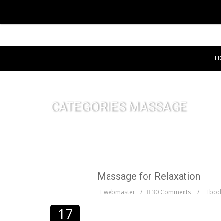
H
CATEGORIES MASSAGE
Massage for Relaxation
webmaster
30 Comments
bod
17