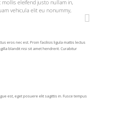
mollis eleifend justo nullam in,
Quam vehicula elit eu nonummy,
eros nec est. Proin facilisis ligula mattis lectus
illa blandit nisi sit amet hendrerit. Curabitur
ue est, eget posuere elit sagittis in. Fusce tempus