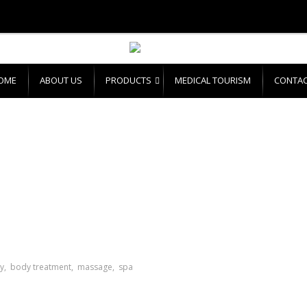
OME
ABOUT US
PRODUCTS
MEDICAL TOURISM
CONTAC
y
body treatment
massage
spa