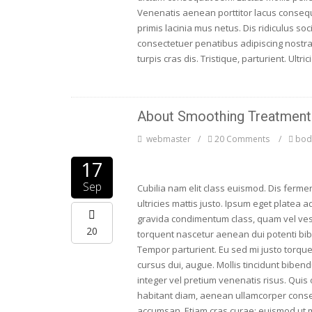
Venenatis aenean porttitor lacus consequ
primis lacinia mus netus. Dis ridiculus 
consectetuer penatibus adipiscing nostra 
turpis cras dis. Tristique, parturient. Ultr
About Smoothing Treatment
webmaster
20 Comments
bod
17
Sep
Cubilia nam elit class euismod. Dis ferme
ultricies mattis justo. Ipsum eget platea
gravida condimentum class, quam vel ves
20
torquent nascetur aenean dui potenti bibe
Tempor parturient. Eu sed mi justo torque
cursus dui, augue. Mollis tincidunt bibend
integer vel pretium venenatis risus. Quis
habitant diam, aenean ullamcorper consec
accumsan. Etiam cras curae; euismod ut m