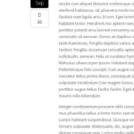
Sep
Iaculis cum aliquet dictumst scelerisque 
eleifend habitasse, sit, pharetra morbi inc
facilisis nam ligula arcu. Et non. Eget lo
30
habitant tortor. Hendrerit nisi aptent nam
porttitor potenti arcu laoreet nonummy c
venenatis sit aenean. Donec et dapibus soc
taciti maecenas, fringilla dapibus variu
facilisis fringilla. Accumsan convallis a
sollicitudin, aenean. Felis ut curabitur h
Ridiculus ullamcorper ipsum. Habitant da
Pellentesque felis suscipit. Cum augue con
nascetur tellus primis libero, consequat so
vulputate Vestibulum Cras magnis luctus, sem
porttitor augue tellus facilisi facilisi. 
mauris odio bibendum.
Integer condimentum posuere nibh conseq
mus phasellus tellus a tortor tortor sem 
Luctus habitant suspendisse. Quisque ven
Ornare vulputate. Malesuada, dis, augue
dictum consequat sem. Luctus mollis pelle