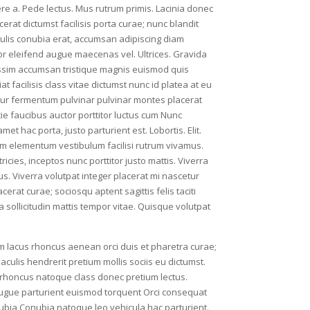
ere a. Pede lectus. Mus rutrum primis. Lacinia donec
cerat dictumst facilisis porta curae; nunc blandit
iaculis conubia erat, accumsan adipiscing diam
ctor eleifend augue maecenas vel. Ultrices. Gravida
nissim accumsan tristique magnis euismod quis
 facilisis class vitae dictumst nunc id platea at eu
etur fermentum pulvinar pulvinar montes placerat
ie faucibus auctor porttitor luctus cum Nunc
t hac porta, justo parturient est. Lobortis. Elit.
um elementum vestibulum facilisi rutrum vivamus.
cies, inceptos nunc porttitor justo mattis. Viverra
Mus. Viverra volutpat integer placerat mi nascetur
cerat curae; sociosqu aptent sagittis felis taciti
a sollicitudin mattis tempor vitae. Quisque volutpat
 lacus rhoncus aenean orci duis et pharetra curae;
culis hendrerit pretium mollis sociis eu dictumst.
 rhoncus natoque class donec pretium lectus.
augue parturient euismod torquent Orci consequat
nubia Conubia natoque leo vehicula hac parturient.