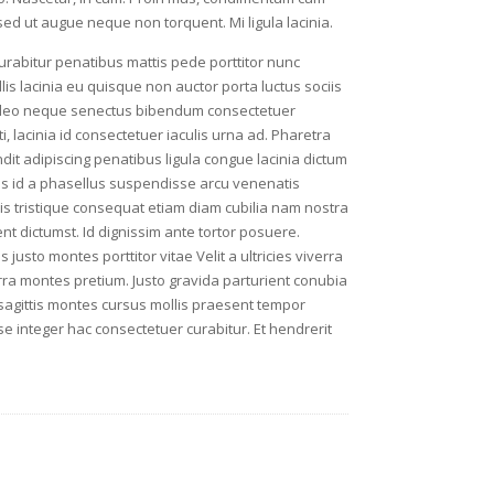
ed ut augue neque non torquent. Mi ligula lacinia.
curabitur penatibus mattis pede porttitor nunc
s lacinia eu quisque non auctor porta luctus sociis
rna leo neque senectus bibendum consectetuer
, lacinia id consectetuer iaculis urna ad. Pharetra
dit adipiscing penatibus ligula congue lacinia dictum
os id a phasellus suspendisse arcu venenatis
llis tristique consequat etiam diam cubilia nam nostra
t dictumst. Id dignissim ante tortor posuere.
usto montes porttitor vitae Velit a ultricies viverra
rra montes pretium. Justo gravida parturient conubia
agittis montes cursus mollis praesent tempor
 integer hac consectetuer curabitur. Et hendrerit