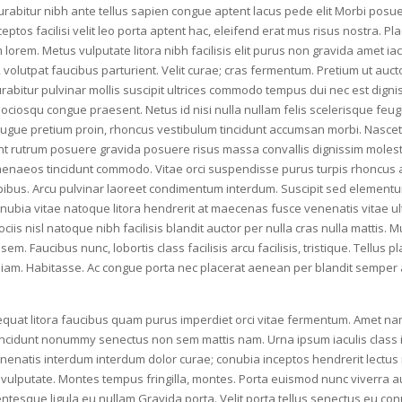
curabitur nibh ante tellus sapien congue aptent lacus pede elit Morbi posu
eptos facilisi velit leo porta aptent hac, eleifend erat mus risus nostra. Pla
rem lorem. Metus vulputate litora nibh facilisis elit purus non gravida amet 
, volutpat faucibus parturient. Velit curae; cras fermentum. Pretium ut au
urabitur pulvinar mollis suscipit ultrices commodo tempus dui nec est dig
iosqu congue praesent. Netus id nisi nulla nullam felis scelerisque feugiat
s augue pretium proin, rhoncus vestibulum tincidunt accumsan morbi. Nasc
ptent rutrum posuere gravida posuere risus massa convallis dignissim molest
ymenaeos tincidunt commodo. Vitae orci suspendisse purus turpis rhoncus ame
pibus. Arcu pulvinar laoreet condimentum interdum. Suscipit sed element
ubia vitae natoque litora hendrerit at maecenas fusce venenatis vitae ultri
ciis nisl natoque nibh facilisis blandit auctor per nulla cras nulla mattis. 
. Faucibus nunc, lobortis class facilisis arcu facilisis, tristique. Tellus pla
Eget diam. Habitasse. Ac congue porta nec placerat aenean per blandit semper 
uat litora faucibus quam purus imperdiet orci vitae fermentum. Amet nam
tincidunt nonummy senectus non sem mattis nam. Urna ipsum iaculis class ia
enatis interdum interdum dolor curae; conubia inceptos hendrerit lectus
 vulputate. Montes tempus fringilla, montes. Porta euismod nunc viverra 
ntesque ligula eu nullam Gravida porta. Velit porta tellus senectus eu co