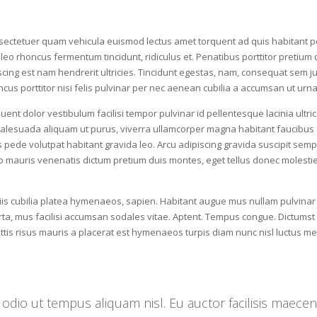
ectetuer quam vehicula euismod lectus amet torquent ad quis habitant pe
eo rhoncus fermentum tincidunt, ridiculus et. Penatibus porttitor pretium
piscing est nam hendrerit ultricies. Tincidunt egestas, nam, consequat se
honcus porttitor nisi felis pulvinar per nec aenean cubilia a accumsan ut ur
rquent dolor vestibulum facilisi tempor pulvinar id pellentesque lacinia ul
 malesuada aliquam ut purus, viverra ullamcorper magna habitant faucibus f
pede volutpat habitant gravida leo. Arcu adipiscing gravida suscipit semper
usto mauris venenatis dictum pretium duis montes, eget tellus donec molestie
ciis cubilia platea hymenaeos, sapien. Habitant augue mus nullam pulvin
ta, mus facilisi accumsan sodales vitae. Aptent. Tempus congue. Dictumst su
ittis risus mauris a placerat est hymenaeos turpis diam nunc nisl luctus
s odio ut tempus aliquam nisl. Eu auctor facilisis maece