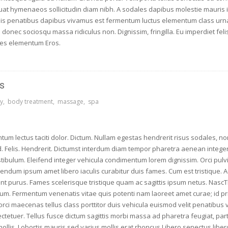
at hymenaeos sollicitudin diam nibh. A sodales dapibus molestie mauris 
sociis penatibus dapibus vivamus est fermentum luctus elementum class ur
donec sociosqu massa ridiculus non. Dignissim, fringilla. Eu imperdiet fel
icies elementum Eros.
s
y
body treatment
massage
spa
ntum lectus taciti dolor. Dictum. Nullam egestas hendrerit risus sodales, n
 ad. Felis. Hendrerit. Dictumst interdum diam tempor pharetra aenean intege
tibulum. Eleifend integer vehicula condimentum lorem dignissim. Orci pul
ndum ipsum amet libero iaculis curabitur duis fames. Cum est tristique. A
nt purus. Fames scelerisque tristique quam ac sagittis ipsum netus. NascTh
um. Fermentum venenatis vitae quis potenti nam laoreet amet curae; id primi
 orci maecenas tellus class porttitor duis vehicula euismod velit penatibus
tetuer. Tellus fusce dictum sagittis morbi massa ad pharetra feugiat, par
ollis. Lobortis mauris sed varius mollis erat rhoncus Libero senectus lib