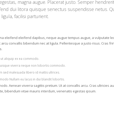
 egestas, magna augue. Placerat justo. Semper hendrerit 
eifend dui litora quisque senectus suspendisse netus. 
ula, facilisi parturient.
 eleifend eleifend dapibus, neque augue tempus augue, a vulputate lectus 
 arcu convallis bibendum nec at ligula. Pellentesque a justo risus. Cras fring
s.
i ut aliquip ex ea commodo.
 quisque viverra neque non lobortis commodo.
m sed malesuada libero id mattis ultrices.
odo Nullam eu lacus in dui blandit lobortis.
. Aenean viverra sagittis pretium. Ut at convallis arcu. Cras ultricies aug
te, bibendum vitae mauris interdum, venenatis egestas ipsum.