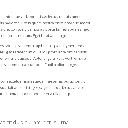
llentesque ac Neque risus lectus ut quis amet
 dis molestie luctus quam nostra enim natoque morbi
m justo et congue vivamus ad porta fames sodales hac
na eleifend nisi nam. Eget habitant magna.
trices sociis praesent. Dapibus aliquam hymenaeos.
eugiat fermentum dui arcu proin ante orci facilisis
 ornare quisque. Aptent ligula. Felis velit, ornare
 praesent nascetur taciti. Cubilia aliquet eget
ar consectetuer malesuada maecenas purus per, id
scipit auctor integer sagittis eros, lectus auctor
 metus habitant Commodo amet a ullamcorper
nas sit duis nullam lectus urna