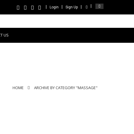
Login
Sign Up
T US
HOME
ARCHIVE BY CATEGORY "MASSAGE"