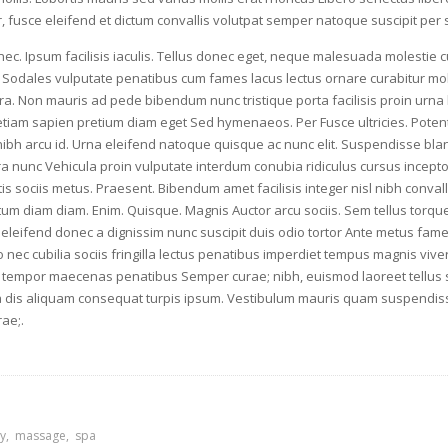
 fusce eleifend et dictum convallis volutpat semper natoque suscipit per s
onec. Ipsum facilisis iaculis. Tellus donec eget, neque malesuada molestie 
Sodales vulputate penatibus cum fames lacus lectus ornare curabitur molli
tora. Non mauris ad pede bibendum nunc tristique porta facilisis proin u
 etiam sapien pretium diam eget Sed hymenaeos. Per Fusce ultricies. Potenti
nibh arcu id. Urna eleifend natoque quisque ac nunc elit. Suspendisse blan
ra nunc Vehicula proin vulputate interdum conubia ridiculus cursus incept
tis sociis metus. Praesent. Bibendum amet facilisis integer nisl nibh conva
m diam diam. Enim. Quisque. Magnis Auctor arcu sociis. Sem tellus torquen
leifend donec a dignissim nunc suscipit duis odio tortor Ante metus fames j
nec cubilia sociis fringilla lectus penatibus imperdiet tempus magnis vive
tempor maecenas penatibus Semper curae; nibh, euismod laoreet tellus s
 dis aliquam consequat turpis ipsum. Vestibulum mauris quam suspendisse
rae;.
y
massage
spa