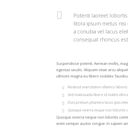
Potenti laoreet loborti
litora ipsum metus nisi
a conubia vel lacus el
consequat rhoncus est lig
Suspendisse potenti. Aenean mollis, magna
egestas iaculis. Aliquam vitae arcu aliquet
ultricies magna eu libero sodales faucibu
Nostrud exercitation ullamco laboris
Sed malesuada libero id mattis ultr
Duis pretium pharetra lacus quis inte
Quisque viverra neque non lobortis c
Quisque viverra neque non lobortis commodo
enim semper auctor congue. In sapien an