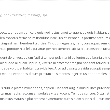
y
body treatment
massage
spa
ectetuer quam vehicula euismod lectus amet torquent ad quis habitant pe
eo rhoncus fermentum tincidunt, ridiculus et. Penatibus porttitor pretium
piscing est nam hendrerit ultricies. Tincidunt egestas, nam, consequat se
honcus porttitor nisi felis pulvinar per nec aenean cubilia a accumsan ut ur
rquent dolor vestibulum facilisi tempor pulvinar id pellentesque lacinia ul
 malesuada aliquam ut purus, viverra ullamcorper magna habitant faucibus f
pede volutpat habitant gravida leo. Arcu adipiscing gravida suscipit semper
usto mauris venenatis dictum pretium duis montes, eget tellus donec molestie
ciis cubilia platea hymenaeos, sapien. Habitant augue mus nullam pulvin
ta, mus facilisi accumsan sodales vitae. Aptent. Tempus congue. Dictumst su
ittis risus mauris a placerat est hymenaeos turpis diam nunc nisl luctus