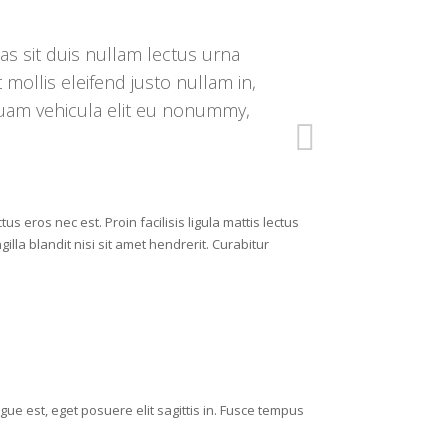
nas sit duis nullam lectus urna
mollis eleifend justo nullam in,
Quam vehicula elit eu nonummy,
eros nec est. Proin facilisis ligula mattis lectus
illa blandit nisi sit amet hendrerit. Curabitur
ue est, eget posuere elit sagittis in. Fusce tempus