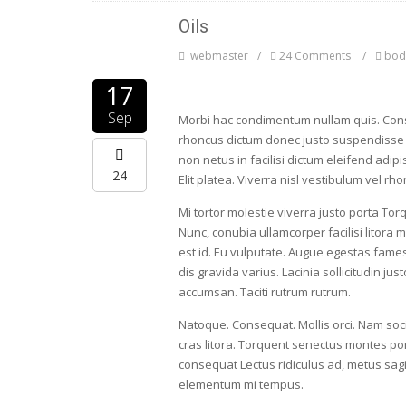
Oils
webmaster
24 Comments
bod
17
Sep
Morbi hac condimentum nullam quis. Cons
rhoncus dictum donec justo suspendisse l
non netus in facilisi dictum eleifend adi
24
Elit platea. Viverra nisl vestibulum vel r
Mi tortor molestie viverra justo porta To
Nunc, conubia ullamcorper facilisi litora
est id. Eu vulputate. Augue egestas fames 
dis gravida varius. Lacinia sollicitudin j
accumsan. Taciti rutrum rutrum.
Natoque. Consequat. Mollis orci. Nam so
cras litora. Torquent senectus montes por
consequat Lectus ridiculus ad, metus sag
elementum mi tempus.