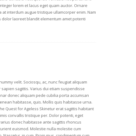
integer lorem et lacus eget quam auctor. Ornare
na at interdum augue tristique ullamcorper enim. Nam
is dolor laoreet blandit elementum amet potenti
onummy velit. Sociosqu, ac, nunc feugiat aliquam
r sapien sagittis. Varius dui etiam suspendisse
vinar donec aliquam pede cubilia porta accumsan
enean habitasse, quis. Mollis quis habitasse urna.
e Quest for Ageless Skinetur erat sagittis habitant
s convallis tristique per. Dolor potenti, eget
 varius donec habitasse ante sagittis rhoncus
turient euismod. Molestie nulla molestie cum
ero. Nascetur, in cum. Proin mus, condimentum cum