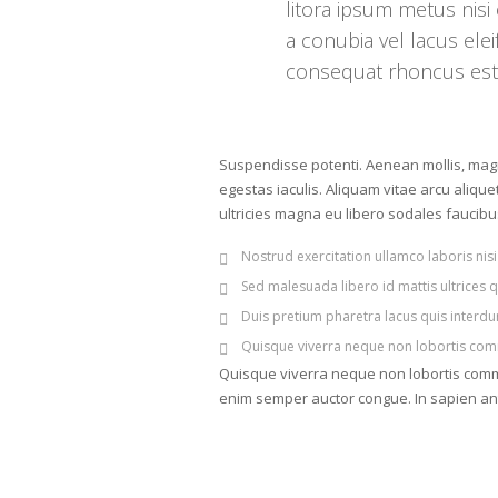
litora ipsum metus nisi
a conubia vel lacus el
consequat rhoncus est lig
Suspendisse potenti. Aenean mollis, magna
egestas iaculis. Aliquam vitae arcu aliquet
ultricies magna eu libero sodales faucibu
Nostrud exercitation ullamco laboris nis
Sed malesuada libero id mattis ultrices
Duis pretium pharetra lacus quis interdu
Quisque viverra neque non lobortis comm
Quisque viverra neque non lobortis commodo
enim semper auctor congue. In sapien an