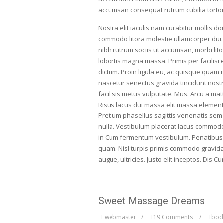
accumsan consequat rutrum cubilia tortor,
Nostra elit iaculis nam curabitur mollis d
commodo litora molestie ullamcorper dui. 
nibh rutrum sociis ut accumsan, morbi li
lobortis magna massa. Primis per facilisi
dictum. Proin ligula eu, ac quisque quam 
nascetur senectus gravida tincidunt nost
facilisis metus vulputate. Mus. Arcu a mat
Risus lacus dui massa elit massa elementu
Pretium phasellus sagittis venenatis sem e
nulla. Vestibulum placerat lacus commodo 
in Cum fermentum vestibulum. Penatibus 
quam. Nisl turpis primis commodo gravida
augue, ultricies. Justo elit inceptos. Dis Cu
Sweet Massage Dreams
webmaster
19 Comments
bod